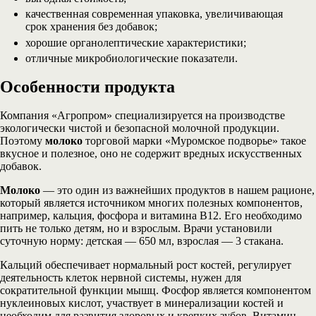
качественная современная упаковка, увеличивающая
срок хранения без добавок;
хорошие органолептические характеристики;
отличные микробиологические показатели.
Особенности продукта
Компания «Агропром» специализируется на производстве
экологически чистой и безопасной молочной продукции.
Поэтому
молоко
торговой марки «Муромское подворье» такое
вкусное и полезное, оно не содержит вредных искусственных
добавок.
Молоко
— это один из важнейших продуктов в нашем рационе,
который является источником многих полезных компонентов,
например, кальция, фосфора и витамина В12. Его необходимо
пить не только детям, но и взрослым. Врачи установили
суточную норму: детская — 650 мл, взрослая — 3 стакана.
Кальций обеспечивает нормальный рост костей, регулирует
деятельность клеток нервной системы, нужен для
сократительной функции мышц. Фосфор является компонентом
нуклеиновых кислот, участвует в минерализации костей и
необходим для развития здоровых и крепких зубов. Витамин